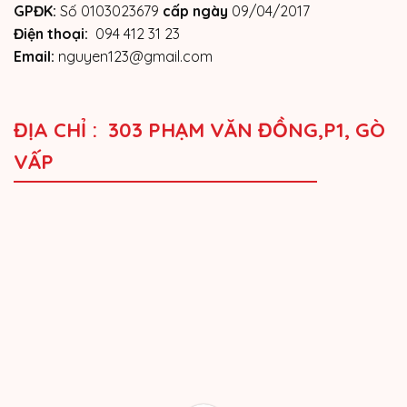
GPĐK:
Số 0103023679
cấp ngày
09/04/2017
Điện thoại:
094 412 31 23
Email:
nguyen123@gmail.com
ĐỊA CHỈ : 303 PHẠM VĂN ĐỒNG,P1, GÒ
VẤP