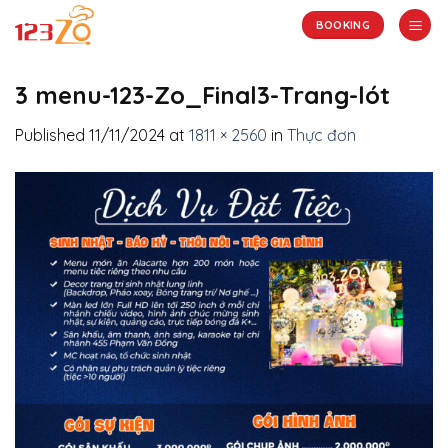
Skip
BOOKING
to
content
3 menu-123-Zo_Final3-Trang-lót
Published
11/11/2024
at
1811 × 2560
in
Thực đơn