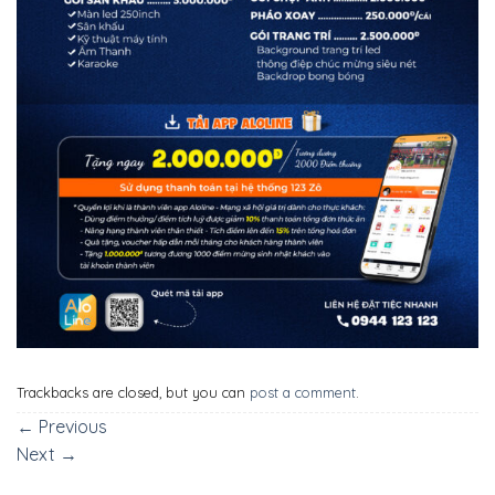
Trackbacks are closed, but you can
post a comment
.
←
Previous
Next
→