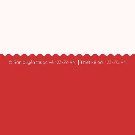
© Bản quyền thuộc về 123-Zo.VN
Thiết kế bởi
123-ZO.VN