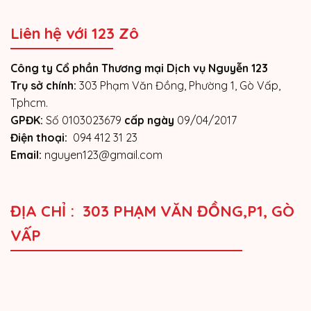
Liên hệ với 123 Zô
Công ty Cổ phần Thương mại Dịch vụ Nguyễn 123
Trụ sở chính:
303 Phạm Văn Đồng, Phường 1, Gò Vấp,
Tphcm.
GPĐK:
Số 0103023679
cấp ngày
09/04/2017
Điện thoại:
094 412 31 23
Email:
nguyen123@gmail.com
ĐỊA CHỈ : 303 PHẠM VĂN ĐỒNG,P1, GÒ
VẤP