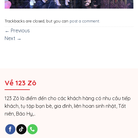
Trackbacks are closed, but you can
post a comment
.
←
Previous
Next
→
Về 123 Zô
123 Zô là điểm đến cho các khách hàng có nhu cầu tiếp
khách, tụ tập bạn bè, gia đình, liên hoan sinh nhật, Tất
niên, Báo Hy,..