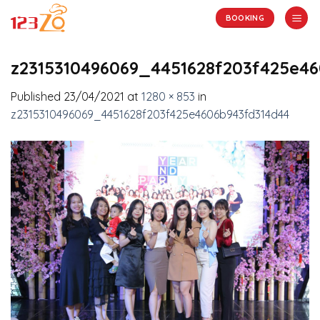
Skip
BOOKING
to
content
z2315310496069_4451628f203f425e4
Published
23/04/2021
at
1280 × 853
in
z2315310496069_4451628f203f425e4606b943fd314d44