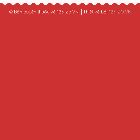
© Bản quyền thuộc về 123-Zo.VN
Thiết kế bởi
123-ZO.VN