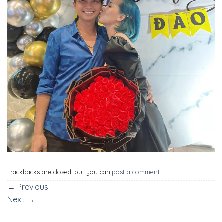
Trackbacks are closed, but you can
post a comment
.
←
Previous
Next
→