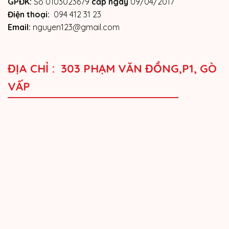
GPĐK:
Số 0103023679
cấp ngày
09/04/2017
Điện thoại:
094 412 31 23
Email:
nguyen123@gmail.com
ĐỊA CHỈ : 303 PHẠM VĂN ĐỒNG,P1, GÒ
VẤP