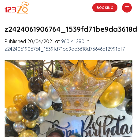
Skip
BOOKING
to
content
z2424061906764_1539fd71be9da3618d
Published
20/04/2021
at
960 × 1280
in
z2424061906764_1539fd71be9da3618d75646d12991bf7