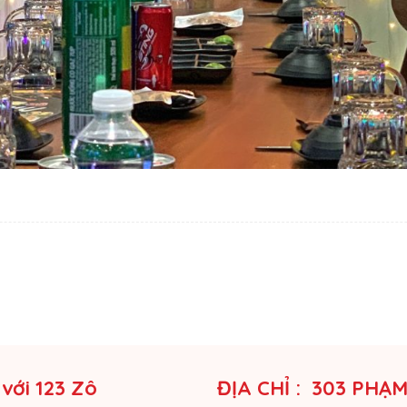
 với 123 Zô
ĐỊA CHỈ : 303 PHẠ