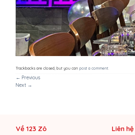
Trackbacks are closed, but you can
post a comment
.
←
Previous
Next
→
Về 123 Zô
Liên hệ