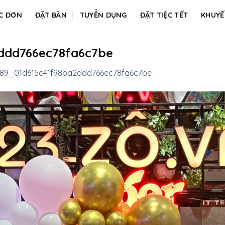
C ĐƠN
ĐẶT BÀN
TUYỂN DỤNG
ĐẶT TIỆC TẾT
KHUYẾ
2ddd766ec78fa6c7be
089_01d615c41f98ba2ddd766ec78fa6c7be