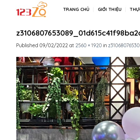
Skip
TRANG CHỦ
GIỚI THIỆU
THỰ
to
content
z3106807653089_01d615c41f98ba
Published
09/02/2022
at
2560 × 1920
in
z3106807653