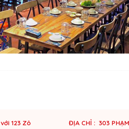
 với 123 Zô
ĐỊA CHỈ : 303 PHẠ