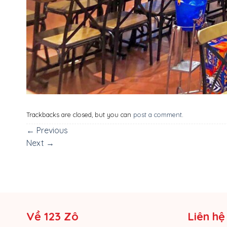
Trackbacks are closed, but you can
post a comment
.
←
Previous
Next
→
Về 123 Zô
Liên hệ