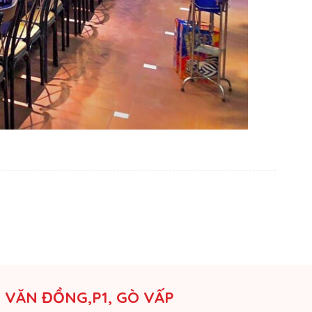
M VĂN ĐỒNG,P1, GÒ VẤP