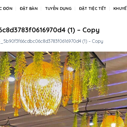
C ĐƠN
ĐẶT BÀN
TUYỂN DỤNG
ĐẶT TIỆC TẾT
KHUYẾ
c8d3783f0616970d4 (1) – Copy
_5b90f3f66cdbc06c8d3783f0616970d4 (1) – Copy