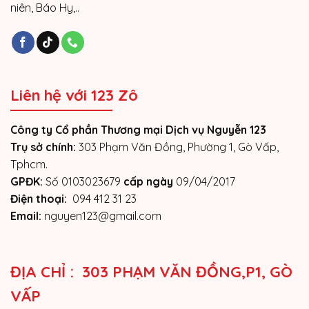
niên, Báo Hy,..
Liên hệ với 123 Zô
Công ty Cổ phần Thương mại Dịch vụ Nguyễn 123
Trụ sở chính:
303 Phạm Văn Đồng, Phường 1, Gò Vấp,
Tphcm.
GPĐK:
Số 0103023679
cấp ngày
09/04/2017
Điện thoại:
094 412 31 23
Email:
nguyen123@gmail.com
ĐỊA CHỈ : 303 PHẠM VĂN ĐỒNG,P1, GÒ
VẤP