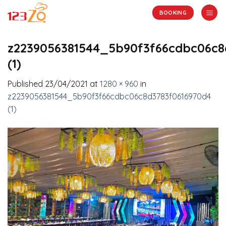
Skip
BOOKING
to
content
z2239056381544_5b90f3f66cdbc06c8
(1)
Published
23/04/2021
at
1280 × 960
in
z2239056381544_5b90f3f66cdbc06c8d3783f0616970d4
(1)