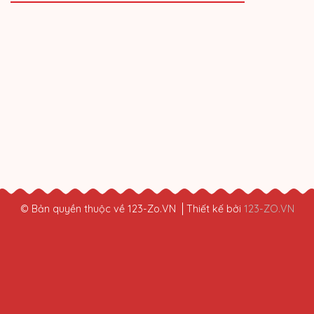
© Bản quyền thuộc về 123-Zo.VN
Thiết kế bởi
123-ZO.VN